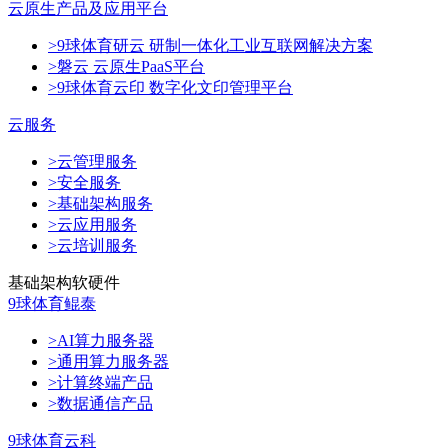
云原生产品及应用平台
>9球体育研云 研制一体化工业互联网解决方案
>磐云 云原生PaaS平台
>9球体育云印 数字化文印管理平台
云服务
>云管理服务
>安全服务
>基础架构服务
>云应用服务
>云培训服务
基础架构软硬件
9球体育鲲泰
>AI算力服务器
>通用算力服务器
>计算终端产品
>数据通信产品
9球体育云科