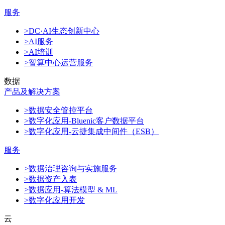
服务
>DC·AI生态创新中心
>AI服务
>AI培训
>智算中心运营服务
数据
产品及解决方案
>数据安全管控平台
>数字化应用-Bluenic客户数据平台
>数字化应用-云捷集成中间件（ESB）
服务
>数据治理咨询与实施服务
>数据资产入表
>数据应用-算法模型 & ML
>数字化应用开发
云